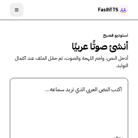
خطي إلى المحتوى
FasihTTS
فتح القائم
استوديو فصيح
أنشئ صوتًا عربيًا
أدخل النص، واختر اللهجة والصوت، ثم حمّل الملف عند اكتمال
التوليد.
النص العربي المراد تحويله إلى صوت
٠
حرف