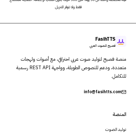
فقط ولا تتوفر للتنزيل.
FasihTTS
فصيح للصوت العربي
منصة فصيح لتوليد صوت عربي احترافي، مع أصوات ولهجات
متعددة، ودعم للنصوص الطويلة، وواجهة REST API رسمية
للتكامل.
info@fasihtts.com
المنصة
توليد الصوت