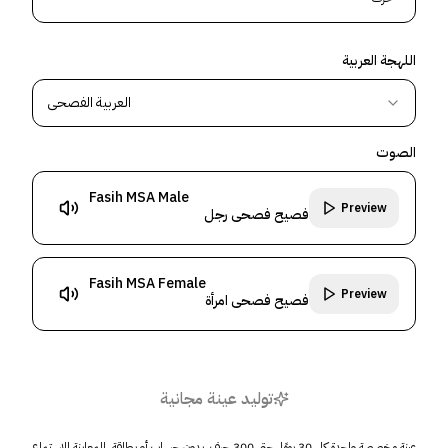
اللهجة العربية
العربية الفصحى
الصوت
Fasih MSA Male
Preview
فصيح فصحى رجل
Fasih MSA Female
Preview
فصيح فصحى امرأة
توليد عينة مجانية
عينة مخصصة واحدة كل 30 يومًا، حتى 300 حرف، بدون حساب أو بطاقة. المعاينة للاستماع