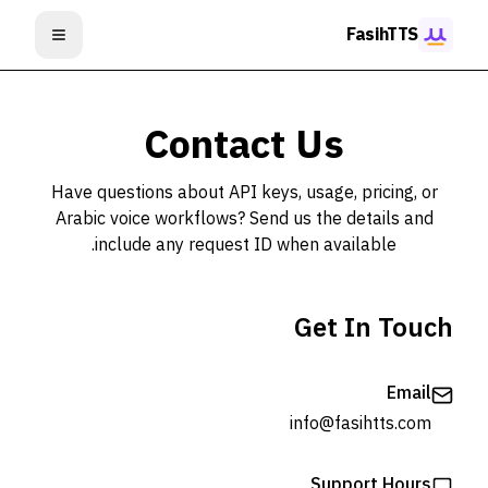
خطي إلى المحتوى
FasihTTS
فتح القائم
Contact Us
Have questions about API keys, usage, pricing, or
Arabic voice workflows? Send us the details and
include any request ID when available.
Get In Touch
Email
info@fasihtts.com
Support Hours