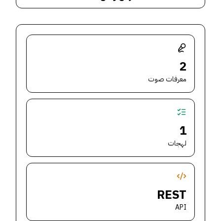
2
معرفات صوت
1
لهجات
REST
API