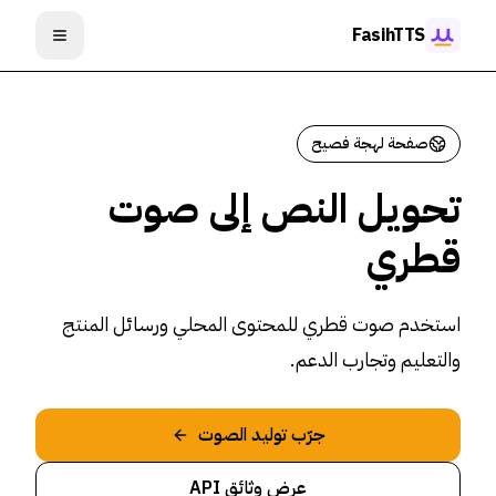
خطي إلى المحتوى
FasihTTS
فتح القائم
صفحة لهجة فصيح
تحويل النص إلى صوت
قطري
استخدم صوت قطري للمحتوى المحلي ورسائل المنتج
والتعليم وتجارب الدعم.
جرّب توليد الصوت
عرض وثائق API