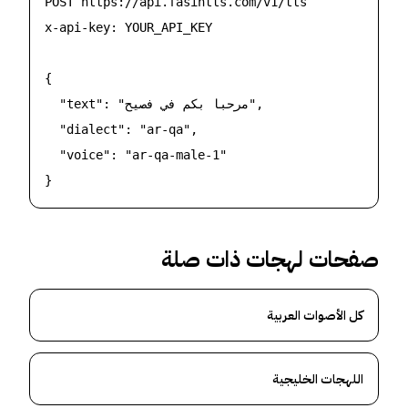
POST https://api.fasihtts.com/v1/tts

x-api-key: YOUR_API_KEY

{

  "text": "مرحبا بكم في فصيح",

  "dialect": "ar-qa",

  "voice": "ar-qa-male-1"

}
صفحات لهجات ذات صلة
كل الأصوات العربية
اللهجات الخليجية